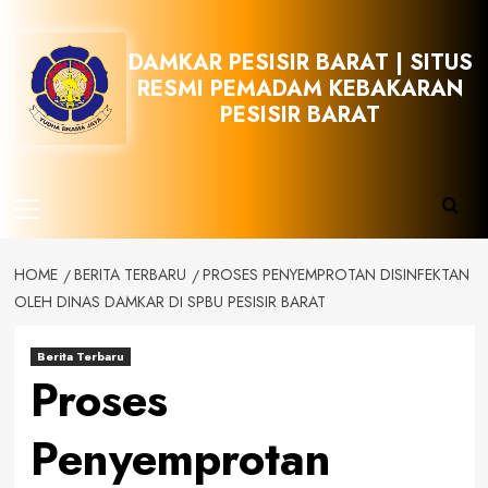
Skip
to
DAMKAR PESISIR BARAT | SITUS
content
RESMI PEMADAM KEBAKARAN
PESISIR BARAT
Primary
Menu
HOME
BERITA TERBARU
PROSES PENYEMPROTAN DISINFEKTAN
OLEH DINAS DAMKAR DI SPBU PESISIR BARAT
Berita Terbaru
Proses
Penyemprotan