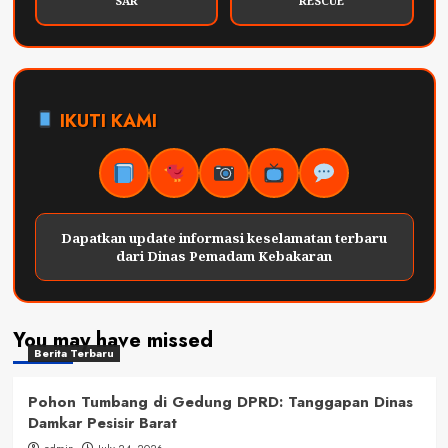
SAR
RESCUE
IKUTI KAMI
Dapatkan update informasi keselamatan terbaru
dari Dinas Pemadam Kebakaran
You may have missed
Berita Terbaru
Pohon Tumbang di Gedung DPRD: Tanggapan Dinas
Damkar Pesisir Barat
admin
July 24, 2026