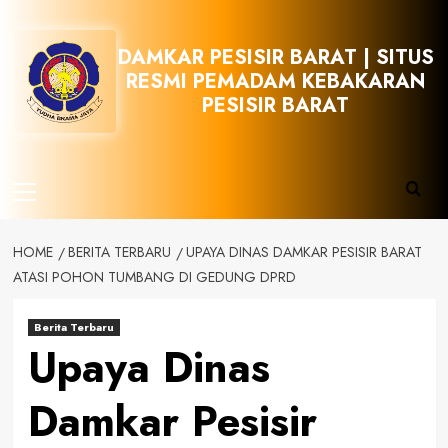
Skip
to
DAMKAR PESISIR BARAT | SITUS
content
RESMI PEMADAM KEBAKARAN
PESISIR BARAT
Primary
Menu
HOME
BERITA TERBARU
UPAYA DINAS DAMKAR PESISIR BARAT
ATASI POHON TUMBANG DI GEDUNG DPRD
Berita Terbaru
Upaya Dinas
Damkar Pesisir