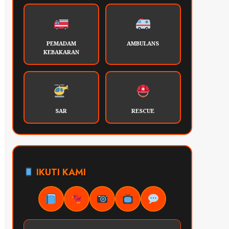
PEMADAM
AMBULANS
KEBAKARAN
SAR
RESCUE
IKUTI KAMI