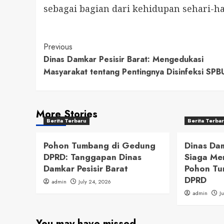
sebagai bagian dari kehidupan sehari-ha
Post
Previous
Dinas Damkar Pesisir Barat: Mengedukasi
Navigation
Masyarakat tentang Pentingnya Disinfeksi SPB
More Stories
Berita Terbaru
Berita Terba
Pohon Tumbang di Gedung
Dinas Dam
DPRD: Tanggapan Dinas
Siaga Me
Damkar Pesisir Barat
Pohon Tu
DPRD
admin
July 24, 2026
admin
J
You may have missed