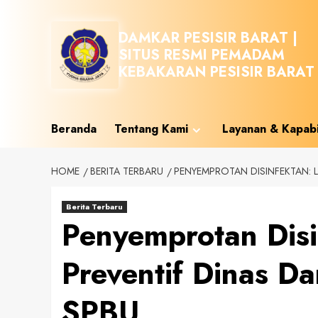
Skip
to
DAMKAR PESISIR BARAT |
content
SITUS RESMI PEMADAM
KEBAKARAN PESISIR BARAT
Beranda
Tentang Kami
Layanan & Kapabi
HOME
BERITA TERBARU
PENYEMPROTAN DISINFEKTAN: L
Berita Terbaru
Penyemprotan Disi
Preventif Dinas Da
SPBU