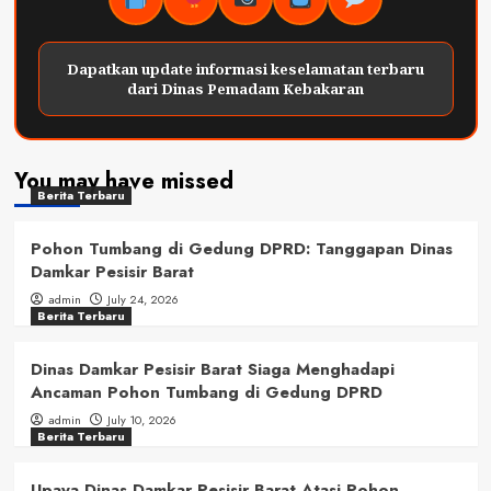
Dapatkan update informasi keselamatan terbaru
dari Dinas Pemadam Kebakaran
You may have missed
Berita Terbaru
Pohon Tumbang di Gedung DPRD: Tanggapan Dinas
Damkar Pesisir Barat
admin
July 24, 2026
Berita Terbaru
Dinas Damkar Pesisir Barat Siaga Menghadapi
Ancaman Pohon Tumbang di Gedung DPRD
admin
July 10, 2026
Berita Terbaru
Upaya Dinas Damkar Pesisir Barat Atasi Pohon