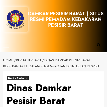
Skip
to
DAMKAR PESISIR BARAT | SITUS
content
RESMI PEMADAM KEBAKARAN
PESISIR BARAT
Primary
Menu
HOME
BERITA TERBARU
DINAS DAMKAR PESISIR BARAT
BERPERAN AKTIF DALAM PENYEMPROTAN DISINFEKTAN DI SPBU
Berita Terbaru
Dinas Damkar
Pesisir Barat